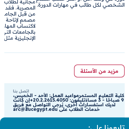
مجانية لطلاب المد
الشخصي لكل طالب في مهارات الدورة.
المصرية. فقد تم إن
من قبل الجامعة الأ
مصمم لإتاحة الف
لاكتساب المهارات ا
بالجامعات التي تقد
الإنجليزية مثل جام
مزيد من الأسئلة
اتصل بنا
كلية التعليم المستمرمواعيد العمل: الأحد - الخميس،
9 صباحًا - 3 مساءًتليفون: 20.2.2615.4050+إن كانت
لديك استفسارات أخرى، يُرجى التواصل مع فريق
خدمات الطلاب على arc@aucegypt.edu
تابعونا على: