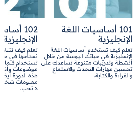
101 أساسيات اللغة
102 أساسي
الإنجليزية
الإنجليزية
تعلم كيف تستخدم أساسيات اللغة
تعلم كيف تتناول
الإنجليزية في حياتك اليومية من خلال
نحتاجها في حياتنا
أنشطة وتدريبات متنوعة تساعدك على
تستخدام كلمات و
تحسين مهارات التحدث والاستماع
موضوعات وأنشطة
والقراءة والكتابة.
هذه الدورة أيضاً 
معلومات شخصية و
لا تحب.