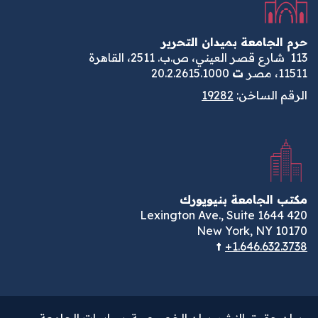
حرم الجامعة بميدان التحرير
113
شارع قصر العيني، ص.ب. 2511، القاهرة
11511، مصر
ت
20.2.2615.1000
الرقم الساخن:
19282
مكتب الجامعة بنيويورك
420 Lexington Ave., Suite 1644
New York, NY 10170
t
+1.646.632.3738
بيان حقوق النشر
بيان الخصوصية
سياسات الجامعة