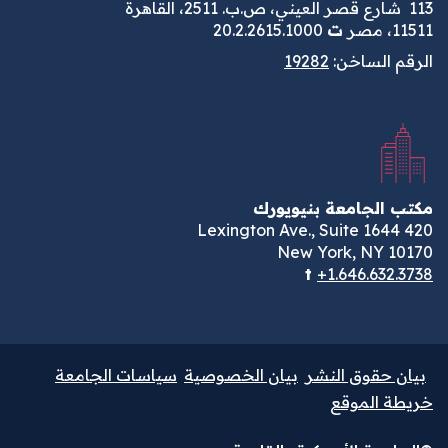
113
شارع قصر العيني، ص.ب. 2511، القاهرة
11511، مصر
ت
20.2.2615.1000
الرقم الساخن:
19282
مكتب الجامعة بنيويورك
420 Lexington Ave., Suite 1644
New York, NY 10170
t
+1.646.632.3738
بيان حقوق النشر
بيان الخصوصية
سياسات الجامعة
خريطة الموقع