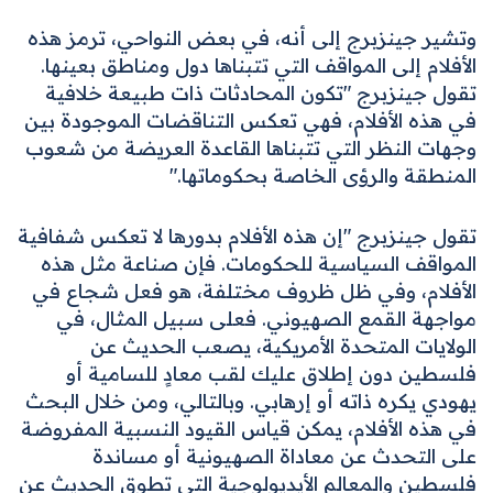
وتشير جينزبرج إلى أنه، في بعض النواحي، ترمز هذه
الأفلام إلى المواقف التي تتبناها دول ومناطق بعينها.
تقول جينزبرج "تكون المحادثات ذات طبيعة خلافية
في هذه الأفلام، فهي تعكس التناقضات الموجودة بين
وجهات النظر التي تتبناها القاعدة العريضة من شعوب
المنطقة والرؤى الخاصة بحكوماتها."
تقول جينزبرج "إن هذه الأفلام بدورها لا تعكس شفافية
المواقف السياسية للحكومات. فإن صناعة مثل هذه
الأفلام، وفي ظل ظروف مختلفة، هو فعل شجاع في
مواجهة القمع الصهيوني. فعلى سبيل المثال، في
الولايات المتحدة الأمريكية، يصعب الحديث عن
فلسطين دون إطلاق عليك لقب معادٍ للسامية أو
يهودي يكره ذاته أو إرهابي. وبالتالي، ومن خلال البحث
في هذه الأفلام، يمكن قياس القيود النسبية المفروضة
على التحدث عن معاداة الصهيونية أو مساندة
فلسطين والمعالم الأيديولوجية التي تطوق الحديث عن