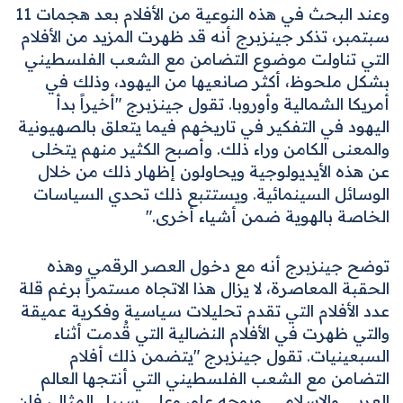
وعند البحث في هذه النوعية من الأفلام بعد هجمات 11
سبتمبر، تذكر جينزبرج أنه قد ظهرت المزيد من الأفلام
التي تناولت موضوع التضامن مع الشعب الفلسطيني
بشكل ملحوظ، أكثر صانعيها من اليهود، وذلك في
أمريكا الشمالية وأوروبا. تقول جينزبرج "أخيراً بدأ
اليهود في التفكير في تاريخهم فيما يتعلق بالصهيونية
والمعنى الكامن وراء ذلك. وأصبح الكثير منهم يتخلى
عن هذه الأيديولوجية ويحاولون إظهار ذلك من خلال
الوسائل السينمائية. ويستتبع ذلك تحدي السياسات
الخاصة بالهوية ضمن أشياء أخرى."
توضح جينزبرج أنه مع دخول العصر الرقمي وهذه
الحقبة المعاصرة، لا يزال هذا الاتجاه مستمراً برغم قلة
عدد الأفلام التي تقدم تحليلات سياسية وفكرية عميقة
والتي ظهرت في الأفلام النضالية التي قُدمت أثناء
السبعينيات. تقول جينزبرج "يتضمن ذلك أفلام
التضامن مع الشعب الفلسطيني التي أنتجها العالم
العربي والإسلامي. وبوجه عام، وعلى سبيل المثال، فإن