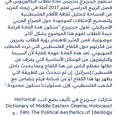
ستقوم جينزبرج بتدريس مادة لطلاب البكالوريوس في
فصل الربيع الدراسي لعلم 2017 آملة في إيجاد المزيد
من المساحة لتحليل ثقافة الأفلام الفلسطينية
ولتصحيح الإختلالات الموجودة حول الصراع العربي
الإسرائيلي. تقول جينزبرج "ستكون هذه المادة فرصة
جيدة للطلاب لفهم هذا الموضوع بشكل أكثر
موضوعية. فمن المثير للاهتمام رؤية الطلاب يعبرون
عن فكرتهم حول الكفاح الفلسطيني التي تردد الخطاب
الصهيوني. تعد هذه المادة مهمة للغاية لأن السينما
والتليفزيون من الوسائل الأساسية التي يعرف من
خلالها معظم الناس عن هذا الكفاح وعما يحدث داخل
فلسطين/إسرائيل. إن لم نتحدث عن الطريقة التي
يظهر بها هذا الكفاح أو عن صناعة فيلم يتضامن مع
الشعب الفلسطيني، فإن مسئوليتنا ستكون محدودة."
شاركت جينزبرج في تأليف بضع كتب
Historical
Dictionary of Middle Eastern Cinema
,
Holocaust
Film: The Political Aesthetics of Ideology
، و