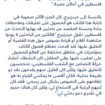
فلسطين في أماكن معينة."
بالنسبة إلى جينزبرج، كان الجزء الأكثر صعوبة في
كتابة هذا الكتاب هو الحصول على تعليقات وملاحظات
بناءة وحسنة المقصد من باحثين قد يهابوا التحدث عن
فلسطين. تقول جينزبرج "فالكثير من الباحثين لا يودوا
مشاهدة أفلام أو قراءة نصوص حول هذه القضية أو
التعليق عليها. لقد قدمت معظم فصول الكتاب
بمؤتمرات في مناطق مختلفة من العالم للحصول
على تعقيب عليها. وفي المقابل، كان النشطاء، أعضاء
حركة التضامن مع الشعب الفلسطيني، متحمسون
للتعليق عليها، ولكن كان القليل منهم يقدمون نقد ذو
طبيعة بحثية، فكان أقصى ما يمكنني القيام به هو
إطلاعهم على النصوص بشكل غير رسمي. فقد كان
لديهم الرغبة في الاستماع لي، ولكن كان هناك حدود
في تقديم دعم بحثي لي."