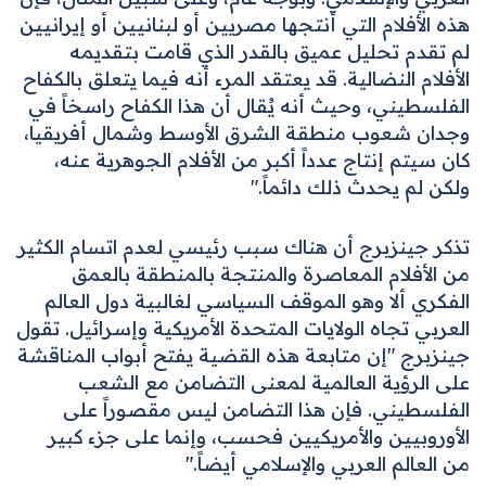
هذه الأفلام التي أنتجها مصريين أو لبنانيين أو إيرانيين
لم تقدم تحليل عميق بالقدر الذي قامت بتقديمه
الأفلام النضالية. قد يعتقد المرء أنه فيما يتعلق بالكفاح
الفلسطيني، وحيث أنه يُقال أن هذا الكفاح راسخاً في
وجدان شعوب منطقة الشرق الأوسط وشمال أفريقيا،
كان سيتم إنتاج عدداً أكبر من الأفلام الجوهرية عنه،
ولكن لم يحدث ذلك دائماً."
تذكر جينزبرج أن هناك سبب رئيسي لعدم اتسام الكثير
من الأفلام المعاصرة والمنتجة بالمنطقة بالعمق
الفكري ألا وهو الموقف السياسي لغالبية دول العالم
العربي تجاه الولايات المتحدة الأمريكية وإسرائيل. تقول
جينزبرج "إن متابعة هذه القضية يفتح أبواب المناقشة
على الرؤية العالمية لمعنى التضامن مع الشعب
الفلسطيني. فإن هذا التضامن ليس مقصوراً على
الأوروبيين والأمريكيين فحسب، وإنما على جزء كبير
من العالم العربي والإسلامي أيضاً."