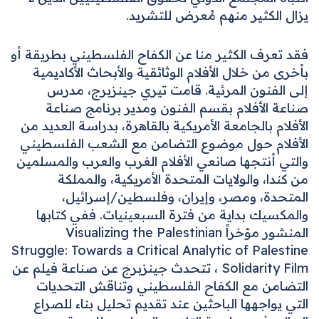
يزال الكثير منهم مُعرض للتشريد.
فقد تعرف الكثير منا عن الكفاح الفلسطيني بطريقة أو
بأخرى من خلال الأفلام الوثائقية والأبحاث الأكاديمية
إلى الفنون المرئية. قامت تيري جينزبرج، مدرس
صناعة الأفلام بقسم الفنون ومدير برنامج صناعة
الأفلام بالجامعة الأمريكية بالقاهرة، بدراسة العديد من
الأفلام حول موضوع التضامن مع الشعب الفلسطيني
والتي أنتجها صانعي الأفلام الغرب والعرب والمسلمين
من كندا، والولايات المتحدة الأمريكية، والمملكة
المتحدة، ومصر، وإيران، وفلسطين/إسرائيل،
والمكسيك بداية من فترة السبعينيات. ففي كتابها
المنشور مؤخراً
Visualizing the Palestinian
Struggle: Towards a Critical Analytic of Palestine
Solidarity Film
، تتحدث جينزبرج عن صناعة فيلم عن
التضامن مع الكفاح الفلسطيني وتناقش التحديات
التي يواجهها الباحثين عند تقديم تحليل بناء للصراع