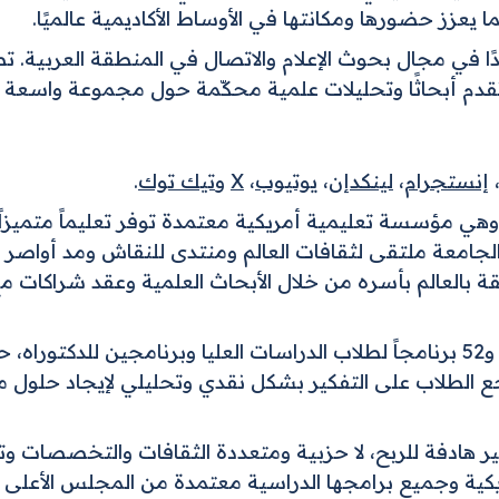
Arab Media & Socie مرجعًا رائدًا في مجال بحوث الإعلام والاتصال في المنطقة 
تقدم أبحاثًا وتحليلات علمية محكّمة حول مجموعة واسعة 
إنستجرام
،
لينكدإن
،
يوتيوب
،
X
و
تيك توك
.
شئت الجامعة الأمريكية بالقاهرة عام 1919، وهي مؤسسة تعليمية أمريكية معتمدة توفر 
ر الجامعة ملتقى لثقافات العالم ومنتدى للنقاش ومد أواصر 
 بالعالم بأسره من خلال الأبحاث العلمية وعقد شراكات مع
تقدم الجامعة 40 برنامجاً لطلاب البكالوريوس و52 برنامجاً لطلاب الدراسات العليا وبر
شجع الطلاب على التفكير بشكل نقدي وتحليلي لإيجاد حلول م
ير هادفة للربح، لا حزبية ومتعددة الثقافات والتخصصات و
ريكية وجميع برامجها الدراسية معتمدة من المجلس الأعلى