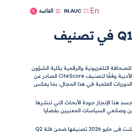
En
IN.AUC
القائمة
Show Search
دورية Arab Media & Society تنضم إلى فئة Q1 في تصنيف
لصحافة التلفزيونية والرقمية بكلية الشؤون
الدولية والسياسات العامة بالجامعة الأمريكية بالقاهرة، ضمن الفئة الأولى (Q1) في مجال الأدب والنظرية الأدبية وفقًا لتصنيف CiteScore الصادر عن
 2025. يضع هذا التصنيف دورية Arab Media & Society ضمن أفضل 25% من الدوريات العلمية في هذا المجال، بما يعكس
سد هذا الإنجاز جودة الأبحاث التي تنشرها
ارسين وصانعي السياسات المعنيين بقضايا
يأتي هذا الانجاز امتداداً لمسيرة متواصلة من التقدير الأكاديمي على المستوى الدولي. وكانت الدورية قد أعلنت في مايو 2026 تصنيفها ضمن فئة Q2