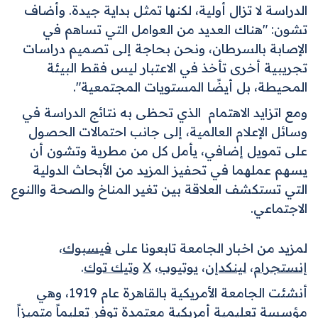
الدراسة لا تزال أولية، لكنها تمثل بداية جيدة. وأضاف
تشون: "هناك العديد من العوامل التي تساهم في
الإصابة بالسرطان، ونحن بحاجة إلى تصميم دراسات
تجريبية أخرى تأخذ في الاعتبار ليس فقط البيئة
المحيطة، بل أيضًا المستويات المجتمعية
".
ومع اتزايد الاهتمام الذي تحظى به نتائج الدراسة في
وسائل الإعلام العالمية، إلى جانب احتمالات الحصول
على تمويل إضافي، يأمل كل من مطرية وتشون أن
يسهم عملهما في تحفيز المزيد من الأبحاث الدولية
التي تستكشف العلاقة بين تغير المناخ والصحة واالنوع
الاجتماعي
.
لمزيد من اخبار الجامعة تابعونا على
فيسبوك
،
إنستجرام
،
لينكدإن
،
يوتيوب
،
X
و
تيك توك
.
أنشئت الجامعة الأمريكية بالقاهرة عام 1919، وهي
مؤسسة تعليمية أمريكية معتمدة توفر تعليماً متميزاً