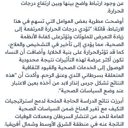
عن وجود ارتباط واضح بينها وبين ارتفاع درجات
الحرارة
.
أوضحت مطرية بعض العوامل التي تسهم في هذا
الارتباط، قائلة: "تؤدي درجات الحرارة المرتفعة إلى
زيادة التعرض للملوثات وتؤثرعلى كفاءة الأنظمة
الصحية، مما يؤدي إلى تأخير في التشخيص والعلاج،
كما قد تؤثرالحرارة على بنية الخلايا. وأضافت أن النساء
تكون أكثر عرضة لهذه التأثيرات نتيجة محدودية
الوصول إلى الخدمات الصحية والقيود الثقافية
المتعلقة بسرطاني الثدي وعنق الرحم. وأكدت أن "هذه
النتائج تشكل جرس إنذار لابد من أخذه بعين الاعتبار
عند وضع السياسات الصحية
".
أبرزت نتائج الدراسة الحاجة الملحة لدمج استراتيجيات
التكيف مع تغير المناخ ضمن السياسات الصحية
العامة للحد من انتشار السرطان ومعدلات الوفيات
الناتجة عنه في منطقة الشرق الأوسط وشمال أفريقيا.