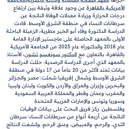
الأمريكية بالقاهرة
عن وجود علاقة وثيقة بين ارتفاع
درجات الحرارة وزيادة معدلات الوفاة الناتجة عن
سرطانات النساء في منطقة الشرق الأوسط. قادت
الدراسة الدكتورة وفاء أبو الخير مطرية، الزميلة الباحثة
الأولى بالمعهد الحاصلة على ماجستير الإدارة العامة
عام 2018 والدكتوراه عام 2023 من الجامعة الأمريكية
بالقاهرة، بالتعاون مع
الدكتور سونغسو تشون
، الأستاذ
بالمعهد الذي أجرى الدراسة الرصدية. حللت الدراسة
بيانات تمتد لأكثر من 20 عاماً من 17 دولة في منطقة
الشرق الأوسط وشمال إفريقيا شملت: مصر والجزائر
والبحرين وإيران والعراق والأردن والكويت ولبنان وليبيا
والمغرب وعمان وقطر والمملكة العربية السعودية
وسوريا وتونس والإمارات العربية المتحدة
وفلسطين. ركز فريق البحث على بيانات الوفيات
الناتجة عن أربعة أنواع من سرطانات النساء: سرطان
الثدي، والرحم، والمبيض، وعنق الرحم، وكشفت النتائج