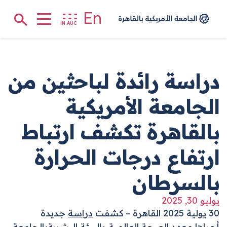
الصفحة الرئيسية
En
Search
IN.AUC
جاوز إلى المحتوى الرئيسي
دراسة رائدة لباحثين من
الجامعة الأمريكية
بالقاهرة تكشف ارتباط
ارتفاع درجات الحرارة
بالسرطان
يوليو 30, 2025
30 يولية
2025 القاهرة
– كشفت
دراسة
جديدة
أجراها
معهد الصحة العالمية والبيئة البشرية
بالجامعة