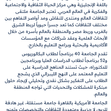
باللغة الإنجليزية وهي مركز الحياة الثقافية والاجتماعية
والفكرية في العالم العربي. تعتبر الجامعة ملتقى
لثقافات العالم ومنتدى للنقاش ومد أواصر التفاهم بين
مختلف الثقافات كما تعد جسراً حيوياً لربط الشرق
بالغرب وربط مصر والمنطقة بالعالم بأسره من خلال
الأبحاث العلمية وعقد شراكات مع المؤسسات
الأكاديمية والبحثية وبرامج التعليم بالخارج.
تقدم الجامعة 40 برنامجاً لطلاب البكالوريوس
و52 برنامجاً لطلاب الدراسات العليا وبرنامجين
للدكتوراه، حيث تستند المناهج الدراسية على
التعليم المعتمد على النهج الليبرالي الذي يشجع
الطلاب على التفكير بشكل نقدي وتحليلي لإيجاد حلول
مبتكرة للمشكلات والتحديات التي تواجه المنطقة
والعالم.
الجامعة الأمريكية بالقاهرة جامعة مستقلة، غير هادفة
للربح، لا حزبية ومتعددة الثقافات والتخصصات وتمنح